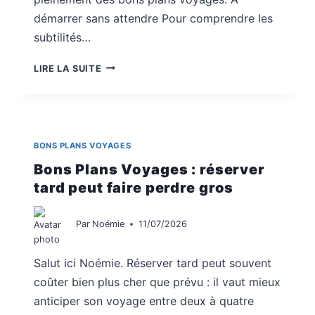
démarrer sans attendre Pour comprendre les
subtilités…
BONS
LIRE LA SUITE
PLANS
VOYAGES
:
VOL
+
BONS PLANS VOYAGES
HÔTEL
Bons Plans Voyages : réserver
VAUT-
IL
tard peut faire perdre gros
LE
RISQUE
Par
Noémie
11/07/2026
Salut ici Noémie. Réserver tard peut souvent
coûter bien plus cher que prévu : il vaut mieux
anticiper son voyage entre deux à quatre