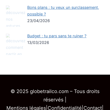
Bons plans : tu veux un surclassement,
possible ?
23/04/2026
Budget : tu pars sans te ruiner ?
13/03/2026
© 2025 globetrailco.com – Tous droits
réservés |
Mentions légales
|
Confidentialité
|
Contact
|