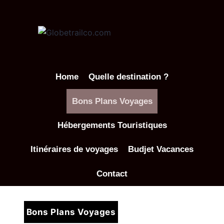
Aller
au
contenu
Home
Quelle destination ?
Bons Plans Voyages
Hébergements Touristiques
Itinéraires de voyages
Budjet Vacances
Contact
Bons Plans Voyages