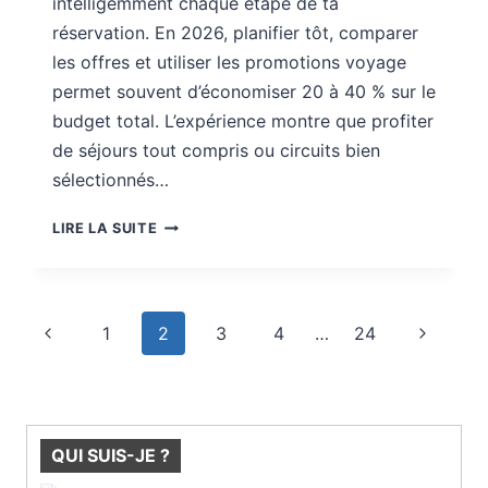
intelligemment chaque étape de ta
réservation. En 2026, planifier tôt, comparer
les offres et utiliser les promotions voyage
permet souvent d’économiser 20 à 40 % sur le
budget total. L’expérience montre que profiter
de séjours tout compris ou circuits bien
sélectionnés…
BONS
LIRE LA SUITE
PLANS
VOYAGES
:
ORGANISER
Navigation
Page
Page
1
2
3
4
…
24
MIEUX
de
POUR
précédente
suivante
page
PAYER
MOINS
QUI SUIS-JE ?