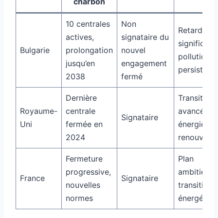
charbon
10 centrales
Non
Retard
actives,
signataire du
significatif,
Bulgarie
prolongation
nouvel
pollution
jusqu’en
engagement
persistant
2038
fermé
Dernière
Transition
Royaume-
centrale
avancée v
Signataire
Uni
fermée en
énergies
2024
renouvelab
Fermeture
Plan
progressive,
ambitieux 
France
Signataire
nouvelles
transition
normes
énergétiqu