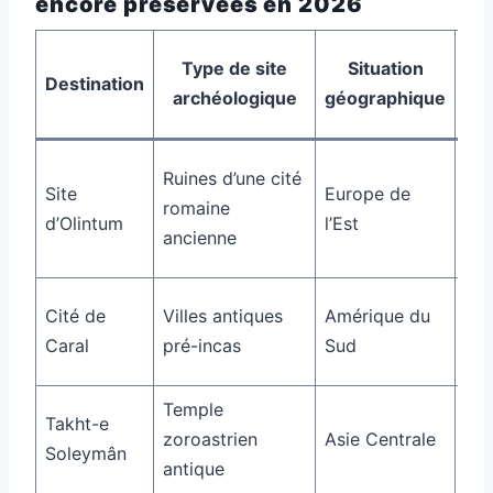
encore préservées en 2026
To
Type de site
Situation
Destination
a
archéologique
géographique
(e
Ruines d’une cité
Site
Europe de
romaine
30
d’Olintum
l’Est
ancienne
Cité de
Villes antiques
Amérique du
15 
Caral
pré-incas
Sud
Temple
Takht-e
zoroastrien
Asie Centrale
20
Soleymân
antique