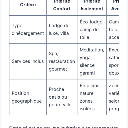
Priorité
Priorité
Priorit
Critère
Confort
Isolement
Aventu
Éco-lodge,
Camp d
Type
Lodge de
camp de
toile, lo
d’hébergement
luxe, villa
toile
accessib
Méditation,
Excursio
Spa,
yoga,
safaris,
Services inclus
restauration
silence
sports
gourmet
garanti
doux
En pleine
Zones
Proche
Position
nature,
variées
oasis ou
géographique
zones
selon
petite ville
isolées
progra
Cette sélection est une invitation à te reconnecter