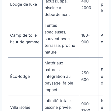
jacuzzi, spa,
400-
Lodge de luxe
princ
piscine à
2000
imme
débordement
Tentes
spacieuses,
Camp de toile
180-
Authe
souvent avec
haut de gamme
900
et ca
terrasse, proche
nature
Matériaux
naturels,
Simpl
250-
Éco-lodge
intégration au
et re
600
paysage, faible
de la
impact
Intimité totale,
Isole
900-
Villa isolée
piscine privée,
et co
1700