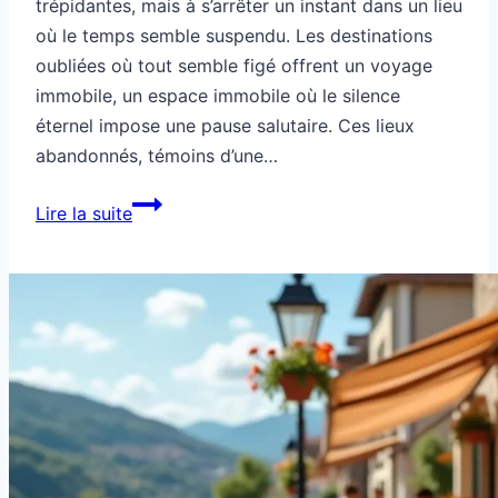
trépidantes, mais à s’arrêter un instant dans un lieu
où le temps semble suspendu. Les destinations
oubliées où tout semble figé offrent un voyage
immobile, un espace immobile où le silence
éternel impose une pause salutaire. Ces lieux
abandonnés, témoins d’une…
Destination
Lire la suite
oubliée
où
tout
semble
figé