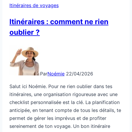
Quelle destination ?
Destination oubliée où tout
semble figé