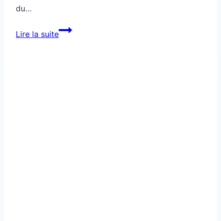
du…
Cette
Lire la suite
ruelle
colorée
cache
la
misère