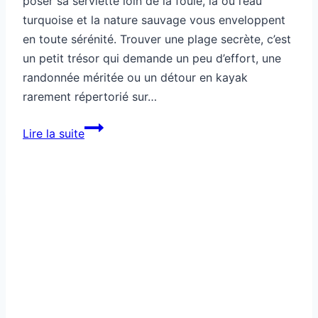
poser sa serviette loin de la foule, là où l’eau
turquoise et la nature sauvage vous enveloppent
en toute sérénité. Trouver une plage secrète, c’est
un petit trésor qui demande un peu d’effort, une
randonnée méritée ou un détour en kayak
rarement répertorié sur…
Comment
Lire la suite
découvrir
des
plages
secrètes
et
peu
fréquentées