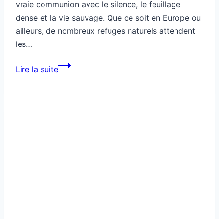
vraie communion avec le silence, le feuillage
dense et la vie sauvage. Que ce soit en Europe ou
ailleurs, de nombreux refuges naturels attendent
les…
Destination
Lire la suite
forestière
pleine
de
mystère