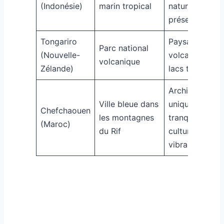
(Indonésie)
marin tropical
nature
préservée
Tongariro
Paysages
Parc national
(Nouvelle-
volcaniques,
volcanique
Zélande)
lacs turquoise
Architecture
Ville bleue dans
unique,
Chefchaouen
les montagnes
tranquillité,
(Maroc)
du Rif
culture
vibrante