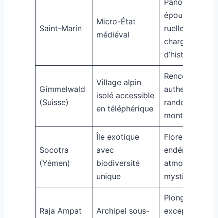
Panoramas
époustouflants
Micro-État
Saint-Marin
ruelles
médiéval
chargées
d’histoire
Rencontres
Village alpin
Gimmelwald
authentiques,
isolé accessible
(Suisse)
randonnées en
en téléphérique
montagne
Île exotique
Flore et faune
Socotra
avec
endémiques,
(Yémen)
biodiversité
atmosphère
unique
mystique
Plongée
Raja Ampat
Archipel sous-
exceptionnelle