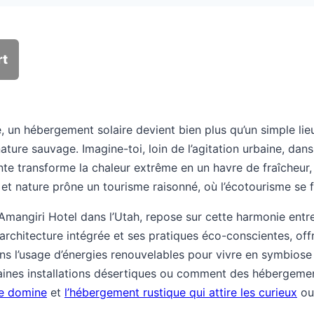
rt
 un hébergement solaire devient bien plus qu’un simple lieu
nature sauvage. Imagine-toi, loin de l’agitation urbaine, dan
igente transforme la chaleur extrême en un havre de fraîcheur
t nature prône un tourisme raisonné, où l’écotourisme se fai
Amangiri Hotel dans l’Utah, repose sur cette harmonie entre 
rchitecture intégrée et ses pratiques éco-conscientes, offr
ans l’usage d’énergies renouvelables pour vivre en symbiose
nes installations désertiques ou comment des hébergements 
ce domine
et
l’hébergement rustique qui attire les curieux
ouv