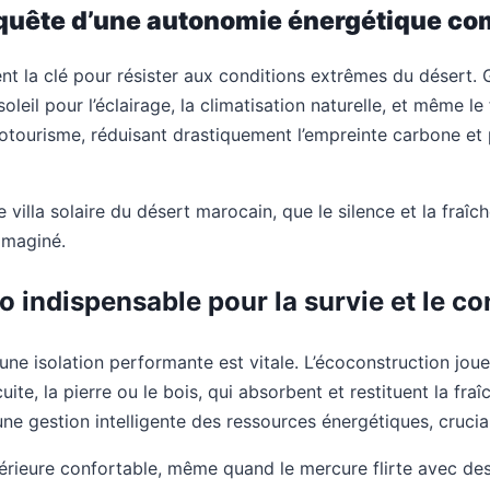
a quête d’une autonomie énergétique co
lement la clé pour résister aux conditions extrêmes du déser
eil pour l’éclairage, la climatisation naturelle, et même l
cotourisme, réduisant drastiquement l’empreinte carbone et
illa solaire du désert marocain, que le silence et la fraîche
 imaginé.
uo indispensable pour la survie et le co
ne isolation performante est vitale. L’écoconstruction joue 
te, la pierre ou le bois, qui absorbent et restituent la fra
ne gestion intelligente des ressources énergétiques, cruci
érieure confortable, même quand le mercure flirte avec des 