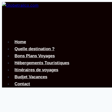
Aller
au
contenu
Home
Quelle destination ?
Bons Plans Voyages
Hébergements Touristiques
Itinéraires de voyages
Budjet Vacances
Contact